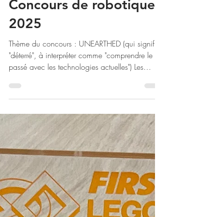
Bénédicte Delmot Morier
22 janv.
Concours de robotique -
2025
Thème du concours : UNEARTHED (qui signifie
"déterré", à interpréter comme "comprendre le
passé avec les technologies actuelles") Les
BOT'mounais EV3 ont imaginé une sorte de
machine à remonter le temps, qu'ils ont appelée
META-VR (un métavers doté de réalité virtuelle).
Ce métavers se présente sous la forme d'une
demi-sphère, dans laquelle on peut recréer
artificiellement un environnement ayant existé !
A l'entrée de META-VR, on peut choisir le lieu et
la date, ensuite l'env